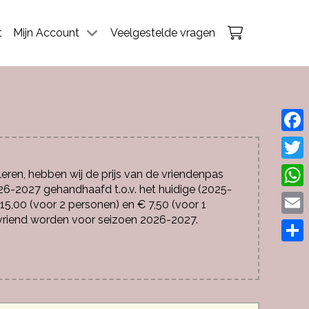
t
Mijn Account
Veelgestelde vragen
Face
Twitt
ren, hebben wij de prijs van de vriendenpas
26-2027 gehandhaafd t.o.v. het huidige (2025-
What
 15,00 (voor 2 personen) en € 7,50 (voor 1
) vriend worden voor seizoen 2026-2027.
Emai
Dele