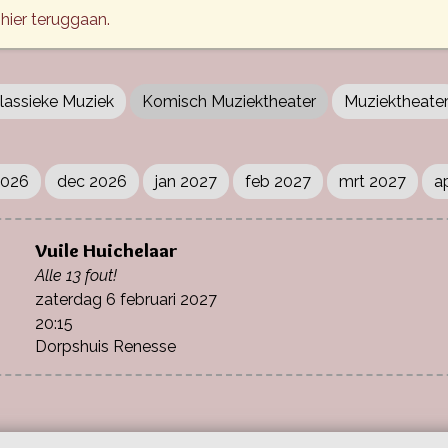
 hier teruggaan.
lassieke Muziek
Komisch Muziektheater
Muziektheate
2026
dec 2026
jan 2027
feb 2027
mrt 2027
a
Vuile Huichelaar
Alle 13 fout!
zaterdag 6 februari 2027
20:15
Dorpshuis Renesse