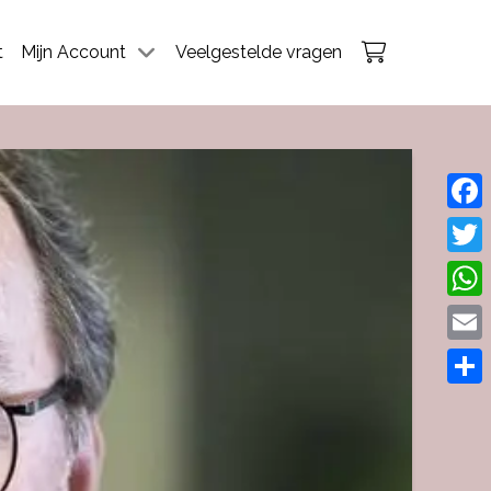
t
Mijn Account
Veelgestelde vragen
Face
Twitt
What
Emai
Dele