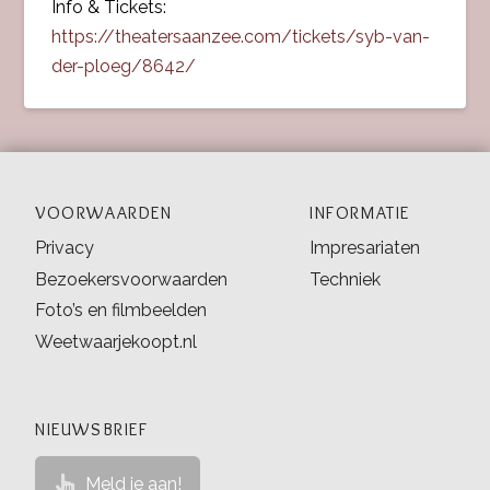
Info & Tickets:
https://theatersaanzee.com/tickets/syb-van-
der-ploeg/8642/
VOORWAARDEN
INFORMATIE
Privacy
Impresariaten
Bezoekersvoorwaarden
Techniek
Foto’s en filmbeelden
Weetwaarjekoopt.nl
NIEUWSBRIEF
Meld je aan!