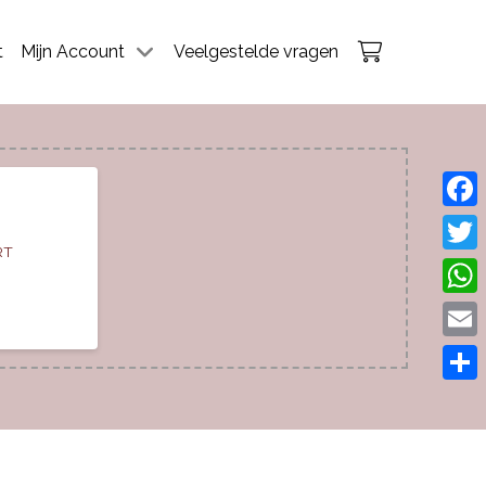
t
Mijn Account
Veelgestelde vragen
Face
RT
Twitt
What
Emai
Dele