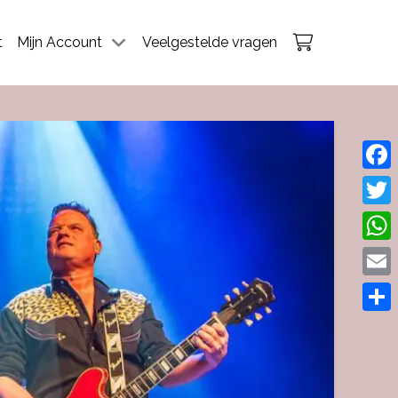
t
Mijn Account
Veelgestelde vragen
Face
Twitt
What
Emai
Dele