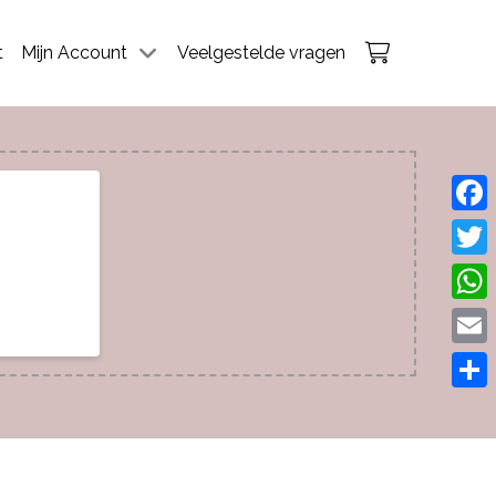
t
Mijn Account
Veelgestelde vragen
Face
Twitt
What
Emai
Dele