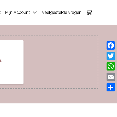
t
Mijn Account
Veelgestelde vragen
Face
EK
Twitt
What
Emai
Dele